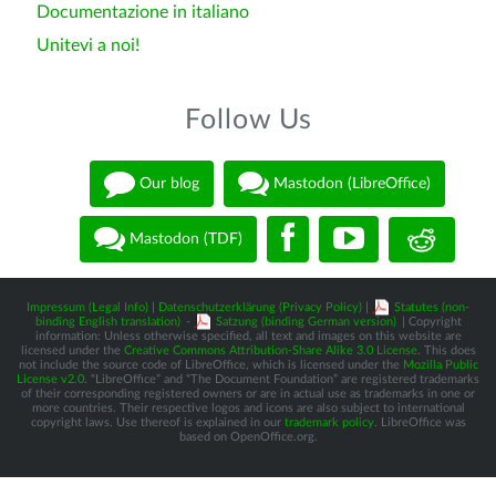
Documentazione in italiano
Unitevi a noi!
Follow Us
Our blog
Mastodon (LibreOffice)
Mastodon (TDF)
Impressum (Legal Info)
|
Datenschutzerklärung (Privacy Policy)
|
Statutes (non-
binding English translation)
-
Satzung (binding German version)
| Copyright
information: Unless otherwise specified, all text and images on this website are
licensed under the
Creative Commons Attribution-Share Alike 3.0 License
. This does
not include the source code of LibreOffice, which is licensed under the
Mozilla Public
License v2.0
. “LibreOffice” and “The Document Foundation” are registered trademarks
of their corresponding registered owners or are in actual use as trademarks in one or
more countries. Their respective logos and icons are also subject to international
copyright laws. Use thereof is explained in our
trademark policy
. LibreOffice was
based on OpenOffice.org.