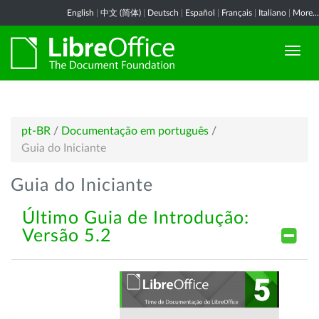
English
|
中文 (简体)
|
Deutsch
|
Español
|
Français
|
Italiano
|
More...
pt-BR
/
Documentação em português
/
Guia do Iniciante
Guia do Iniciante
Último Guia de Introdução:
Versão 5.2